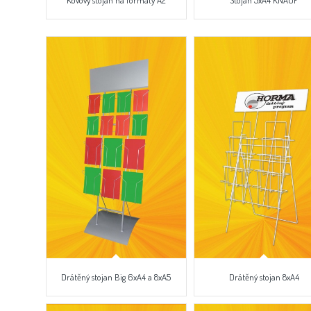
Kovový stojan na formáty A2
Stojan 5xA4 KNAUF
Drátěný stojan Big 6xA4 a 8xA5
Drátěný stojan 8xA4