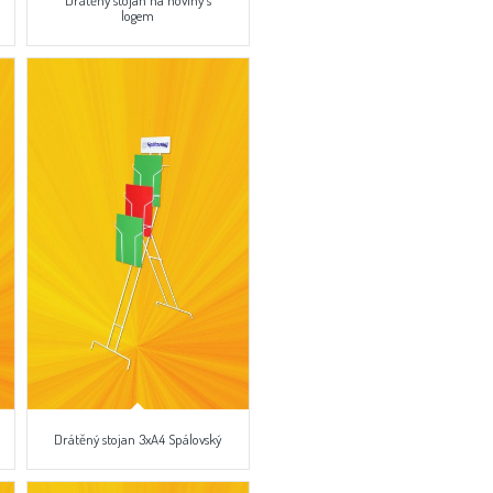
Drátěný stojan na noviny s
logem
Drátěný stojan 3xA4 Spálovský