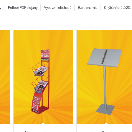
y
Pultové POP stojany
Vybavení obchodů
Gastronomie
Ohýbání drátů 2D,