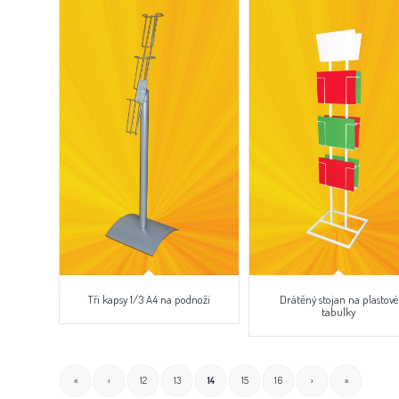
Tři kapsy 1/3 A4 na podnoži
Drátěný stojan na plastové
tabulky
«
‹
12
13
14
15
16
›
»