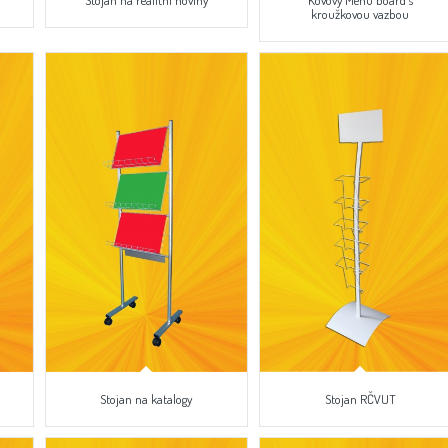
Stojan na realitní noviny
Kovový Menu board s
kroužkovou vazbou
Stojan na katalogy
Stojan RČVUT