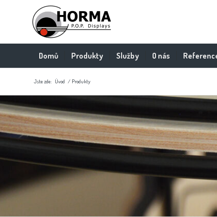
Domů
Produkty
Služby
O nás
Referenc
Jste zde:
Úvod
/
Produkty