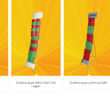
Drátěný stojan 5xA4 a 10x1/3 A4
Drátěný stojan prohnutý 5xA4
s logem