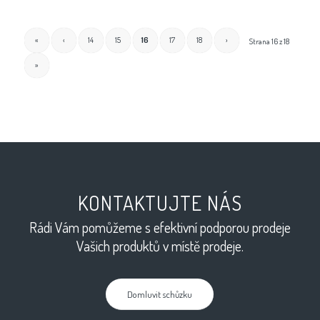
«
‹
14
15
16
17
18
›
Strana 16 z 18
»
KONTAKTUJTE NÁS
Rádi Vám pomůžeme s efektivní podporou prodeje
Vašich produktů v místě prodeje.
Domluvit schůzku