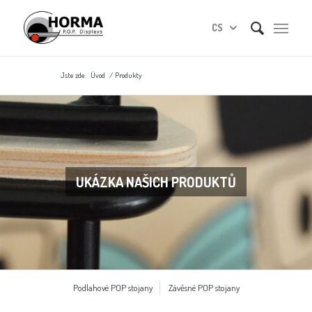
CS
Jste zde:
Úvod
/
Produkty
UKÁZKA NAŠICH PRODUKTŮ
Podlahové POP stojany
Závěsné POP stojany