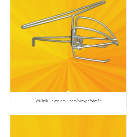
Vrtůlník - hlavolam, upomínkový předmět