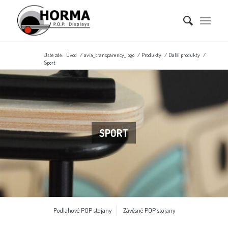
Jste zde:
Úvod
/
avia_transparency_logo
/
Produkty
/
Další produkty
/
Sport
SPORT
Podlahové POP stojany
Závěsné POP stojany