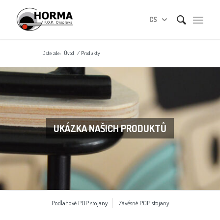
CS
Jste zde:
Úvod
/
Produkty
UKÁZKA NAŠICH PRODUKTŮ
Podlahové POP stojany
Závěsné POP stojany