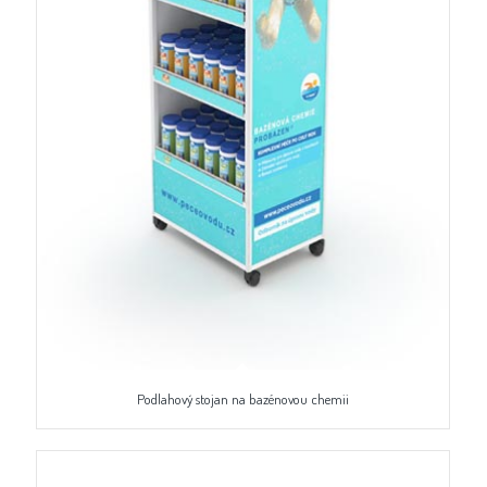
Podlahový stojan na bazénovou chemii