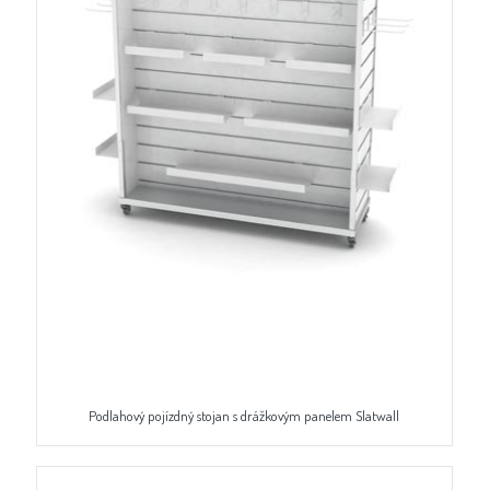
Podlahový pojízdný stojan s drážkovým panelem Slatwall