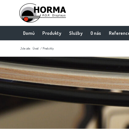
Domů
Produkty
Služby
O nás
Referenc
Jste zde:
Úvod
/
Produkty