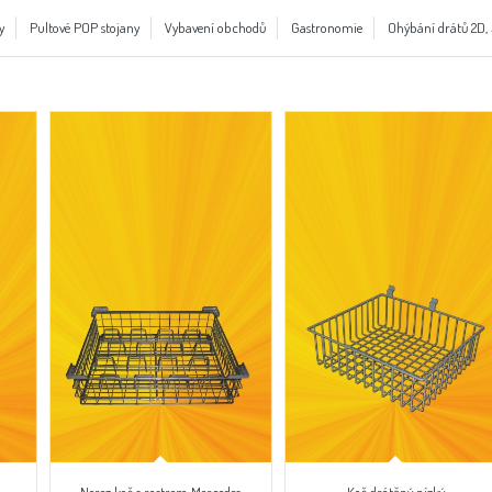
y
Pultové POP stojany
Vybavení obchodů
Gastronomie
Ohýbání drátů 2D,