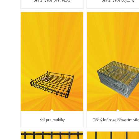
Drátěný koš GPH, těžký
Drátěný koš pojizdný
Koš pro roubíky
Těžký koš se zajišťovacím ví