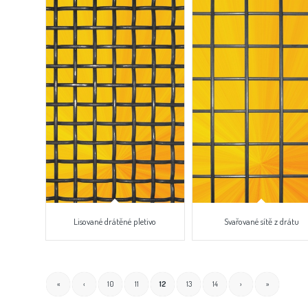
Lisované drátěné pletivo
Svařované sítě z drátu
«
‹
10
11
12
13
14
›
»