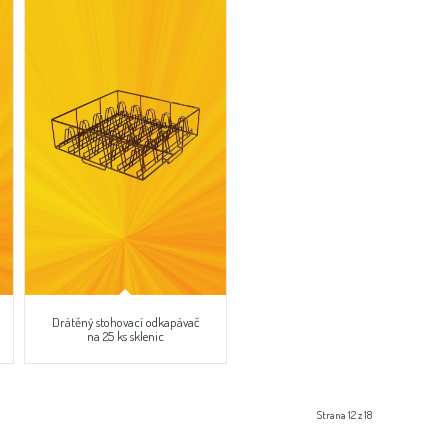
Drátěný stohovací odkapávač
na 25 ks sklenic
Strana 12 z 18