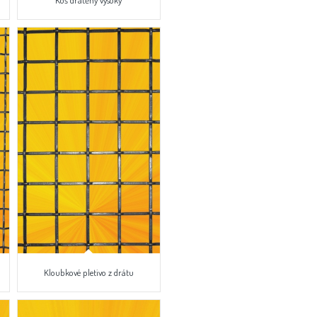
Koš drátěný vysoký
Kloubkové pletivo z drátu