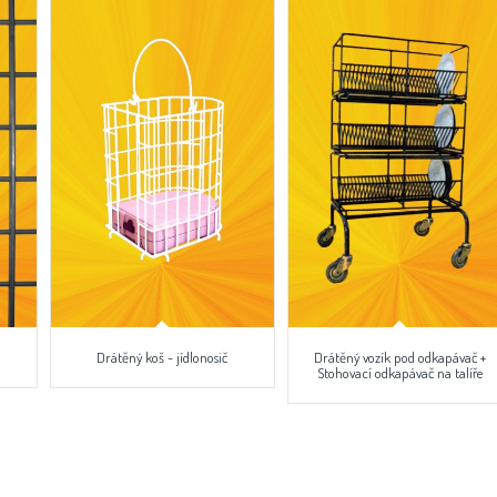
Drátěný koš - jídlonosič
Drátěný vozík pod odkapávač +
Stohovací odkapávač na talíře