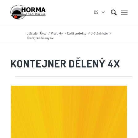
CS
Jste zde:
Úvod
/
Produkty
/
Další produkty
/
Drátěné koše
/
Kontejner dělený 4x
KONTEJNER DĚLENÝ 4X