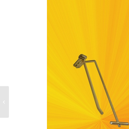
Drátěná konzola dvojitá s
nastavitelnou šířkou