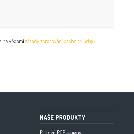
te na vědomí
zásady zpracování osobních údajů
.
NAŠE PRODUKTY
Pultové POP stojany