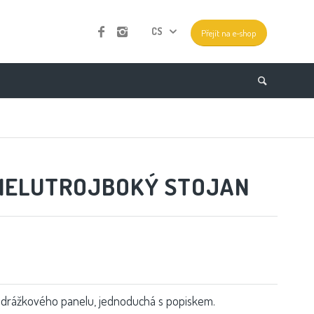
CS
Přejít na e-shop
NELUTROJBOKÝ STOJAN
 drážkového panelu, jednoduchá s popiskem.