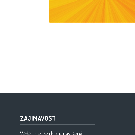
ZAJÍMAVOST
Věděli jste, že dobře navržený