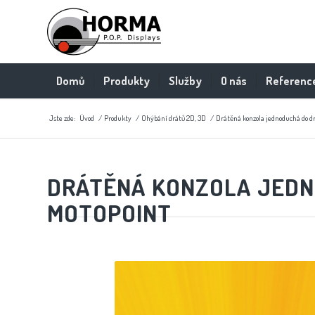
Domů
Produkty
Služby
O nás
Referenc
Jste zde:
Úvod
/
Produkty
/
Ohýbání drátů 2D, 3D
/
Drátěná konzola jednoduchá do d
DRÁTĚNÁ KONZOLA JED
MOTOPOINT