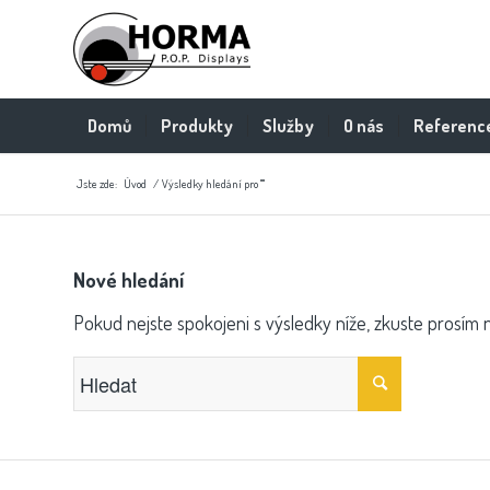
Domů
Produkty
Služby
O nás
Referenc
Jste zde:
Úvod
/
Výsledky hledání pro ""
Nové hledání
Pokud nejste spokojeni s výsledky níže, zkuste prosím 