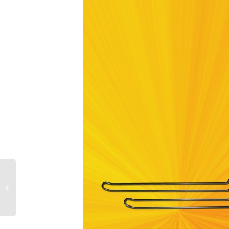
Drátěná konzola
jednoduchá do drážkového
panelu