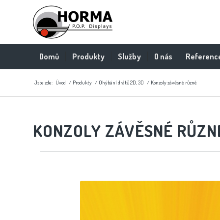
Domů
Produkty
Služby
O nás
Referenc
Jste zde:
Úvod
/
Produkty
/
Ohýbání drátů 2D, 3D
/
Konzoly závěsné různé
KONZOLY ZÁVĚSNÉ RŮZN