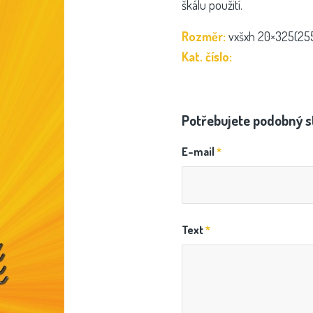
škálu použití.
Rozměr:
vxšxh 20×325(25
Kat. číslo:
Potřebujete podobný s
E-mail
*
Text
*