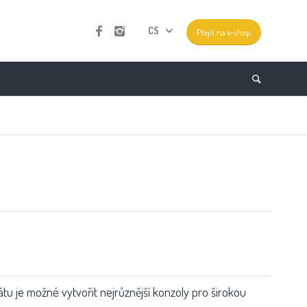
CS
Přejít na e-shop
 je možné vytvořit nejrůznější konzoly pro širokou