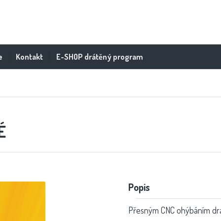
e
Kontakt
E-SHOP drátěný program
É
Popis
Přesným CNC ohýbáním drátu