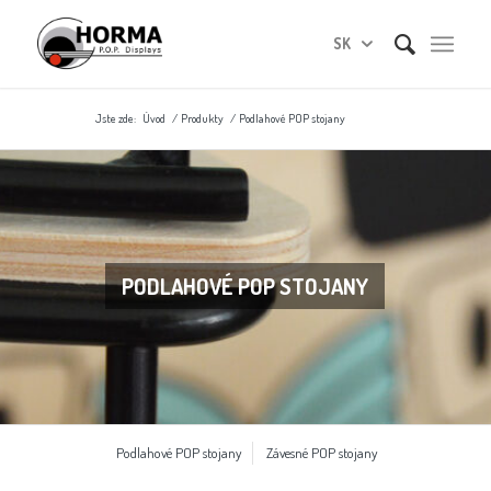
SK
Jste zde:
Úvod
/
Produkty
/
Podlahové POP stojany
PODLAHOVÉ POP STOJANY
Podlahové POP stojany
Závesné POP stojany