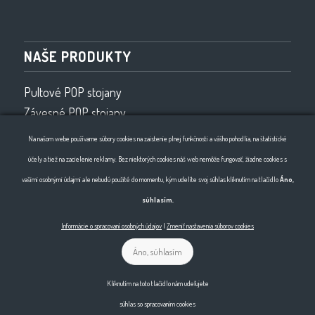
NAŠE PRODUKTY
Pultové POP stojany
Závesné POP stojany
Vybavenie obchodov
Na našom webe používame súbory cookies na zaistenie plnej funkčnosti a vášho pohodlia, na štatistické
Drôtený program
účely a tiež na zacielenie reklamy. Bez niektorých cookies náš web nemôže fungovať, žiadne cookies s
Ohýbanie drôtu 2D, 3D
vašimi osobnými údajmi ale nebudú použité do momentu, kým udelíte svoj súhlas kliknutím na tlačidlo
Áno,
súhlasím.
Informácie o spracovaní osobných údajov
|
Zmeniť nastavenia súborov cookies
Áno, súhlasím
© Copyright - Horma
Kliknutím na toto tlačidlo nám udeľujete
súhlas so spracovaním cookies