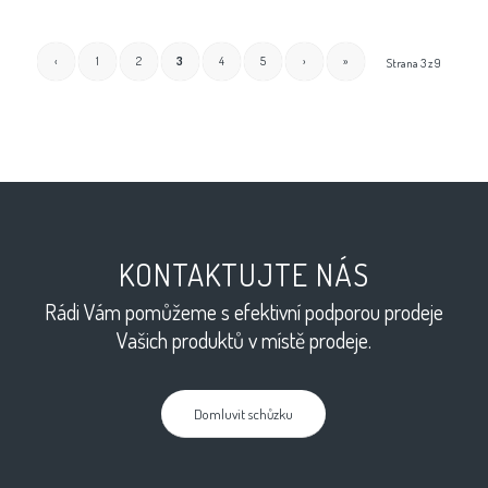
‹
1
2
3
4
5
›
»
Strana 3 z 9
KONTAKTUJTE NÁS
Rádi Vám pomůžeme s efektivní podporou prodeje
Vašich produktů v místě prodeje.
Domluvit schůzku