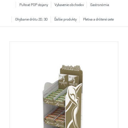
Pultové POP stojany
Vybavenie obchodov
Gastronómia
Ohýbanie drôtu 2D, 3D
Ďalšie produkty
Pletiva a drôtené siete