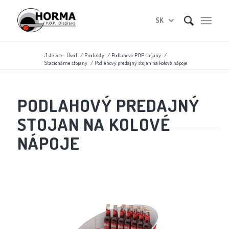
SK
Jste zde:
Úvod
/
Produkty
/
Podlahové POP stojany
/
Stacionárne stojany
/
Podlahový predajný stojan na kolové nápoje
PODLAHOVÝ PREDAJNÝ
STOJAN NA KOLOVÉ
NÁPOJE