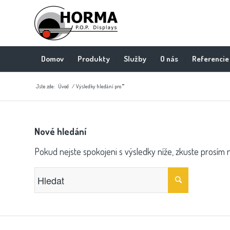
Domov
Produkty
Služby
O nás
Referencie
Jste zde:
Úvod
/
Výsledky hledání pro ""
Nové hledání
Pokud nejste spokojeni s výsledky níže, zkuste prosím 