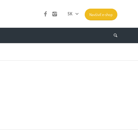
SK
Navšíviť e-shop