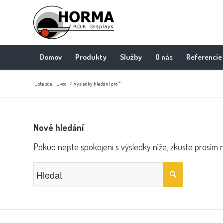
Domov
Produkty
Služby
O nás
Referencie
Jste zde:
Úvod
/
Výsledky hledání pro ""
Nové hledání
Pokud nejste spokojeni s výsledky níže, zkuste prosím 