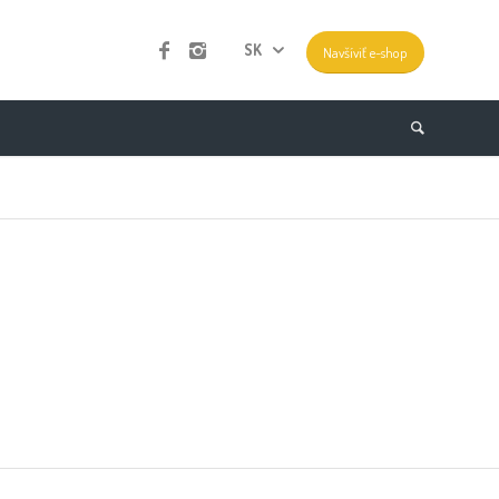
SK
Navšíviť e-shop