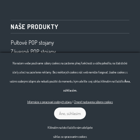
NAŠE PRODUKTY
Pultové POP stojany
Závesné POP stojany
Vybavenie obchodov
Na našom webe používame súbory cookies na zaistenie plnej funkčnosti a vášho pohodlia, na štatistické
Drôtený program
účely a tiež na zacielenie reklamy. Bez niektorých cookies náš web nemôže fungovať, žiadne cookies s
Ohýbanie drôtu 2D, 3D
vašimi osobnými údajmi ale nebudú použité do momentu, kým udelíte svoj súhlas kliknutím na tlačidlo
Áno,
súhlasím.
Informácie o spracovaní osobných údajov
|
Zmeniť nastavenia súborov cookies
Áno, súhlasím
© Copyright - Horma
Kliknutím na toto tlačidlo nám udeľujete
súhlas so spracovaním cookies