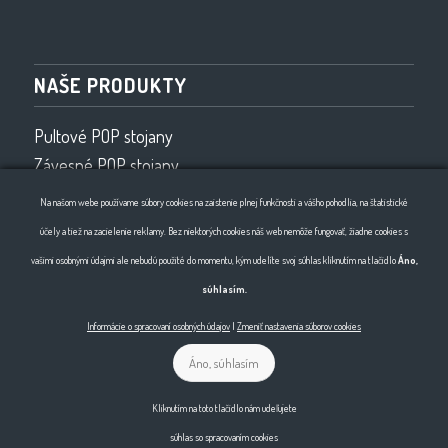
NAŠE PRODUKTY
Pultové POP stojany
Závesné POP stojany
Vybavenie obchodov
Na našom webe používame súbory cookies na zaistenie plnej funkčnosti a vášho pohodlia, na štatistické
Drôtený program
účely a tiež na zacielenie reklamy. Bez niektorých cookies náš web nemôže fungovať, žiadne cookies s
Ohýbanie drôtu 2D, 3D
vašimi osobnými údajmi ale nebudú použité do momentu, kým udelíte svoj súhlas kliknutím na tlačidlo
Áno,
súhlasím.
Informácie o spracovaní osobných údajov
|
Zmeniť nastavenia súborov cookies
Áno, súhlasím
© Copyright - Horma
Kliknutím na toto tlačidlo nám udeľujete
súhlas so spracovaním cookies