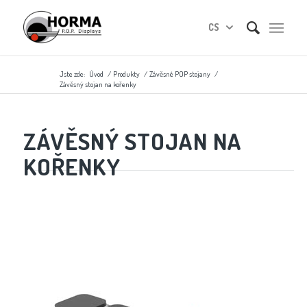
CS
Jste zde:
Úvod
/
Produkty
/
Závěsné POP stojany
/
Závěsný stojan na kořenky
ZÁVĚSNÝ STOJAN NA
KOŘENKY