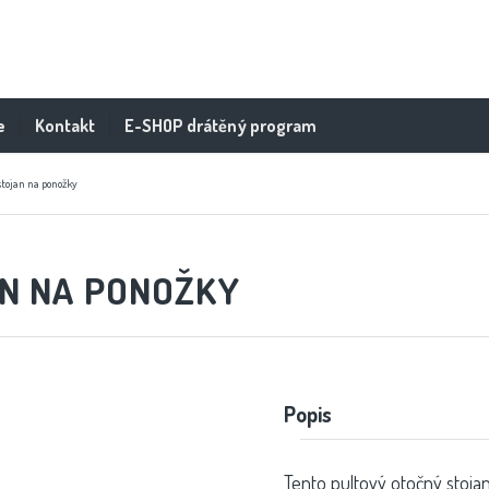
e
Kontakt
E-SHOP drátěný program
stojan na ponožky
N NA PONOŽKY
Popis
Tento pultový otočný stojan