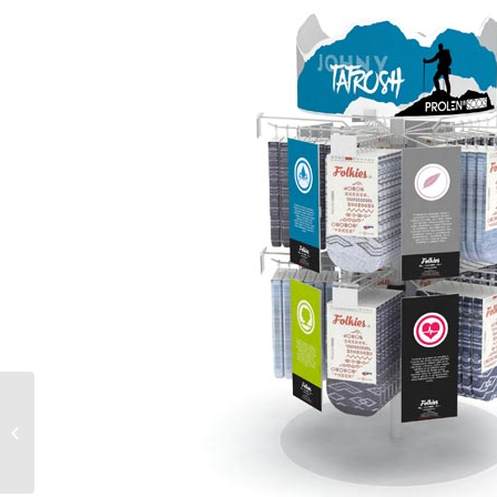
Podlahový prodejní stojan
na počítačové hry