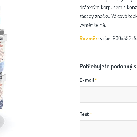
drátěným korpusem s konzole
zásady značky. Válcová top
vyměnitelná.
Rozměr:
vxšxh 900x550x
Potřebujete podobný s
E-mail
*
Text
*