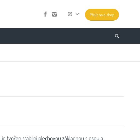
CS
Přejít na e-shop
 je tvořen stabilní plechovou základnou s osou a