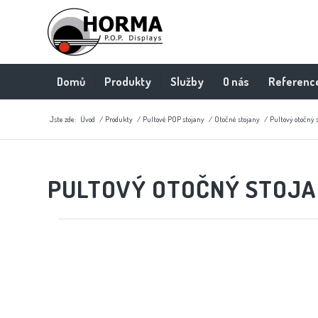
Domů
Produkty
Služby
O nás
Referenc
Jste zde:
Úvod
/
Produkty
/
Pultové POP stojany
/
Otočné stojany
/
Pultový otočný 
PULTOVÝ OTOČNÝ STOJA