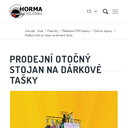
CS
Jste zde:
Úvod
/
Produkty
/
Podlahové POP stojany
/
Otočné stojany
/
Prodejní otočný stojan na dárkové tašky
PRODEJNÍ OTOČNÝ
STOJAN NA DÁRKOVÉ
TAŠKY