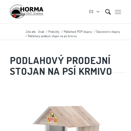
CS
Jste zde:
Úvod
/
Produkty
/
Podlahové POP stojany
/
Stacionární stojany
/
Podlahový prodejní stojan na psí krmivo
PODLAHOVÝ PRODEJNÍ
STOJAN NA PSÍ KRMIVO