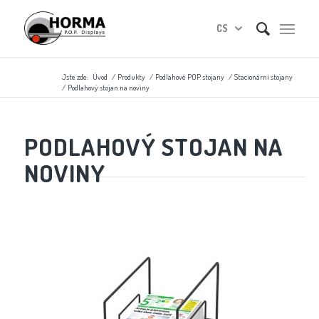
CS
Jste zde:
Úvod
/
Produkty
/
Podlahové POP stojany
/
Stacionární stojany
/
Podlahový stojan na noviny
PODLAHOVÝ STOJAN NA
NOVINY