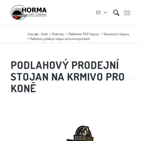
CS
Jste zde:
Úvod
/
Produkty
/
Podlahové POP stojany
/
Stacionární stojany
/
Podlahový prodejní stojan na krmivo pro koně
PODLAHOVÝ PRODEJNÍ
STOJAN NA KRMIVO PRO
KONĚ