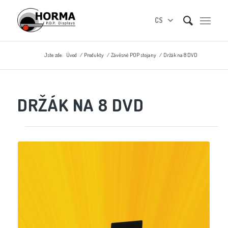
CS
Jste zde:
Úvod
/
Produkty
/
Závěsné POP stojany
/
Držák na 8 DVD
DRŽÁK NA 8 DVD