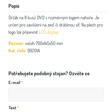
Popis
Držák na 8 kusů DVD s rozměrným logem nahoře. Je
určen pro zavěšení na zeď, či drátěnou síť. Na plech pro
logo lze připevnit
LCD display
Rozměr:
vxšxh 700x145x50 mm
Kat. číslo:
99201A
Potřebujete podobný stojan? Ozvěte se
E-mail
*
Text
*