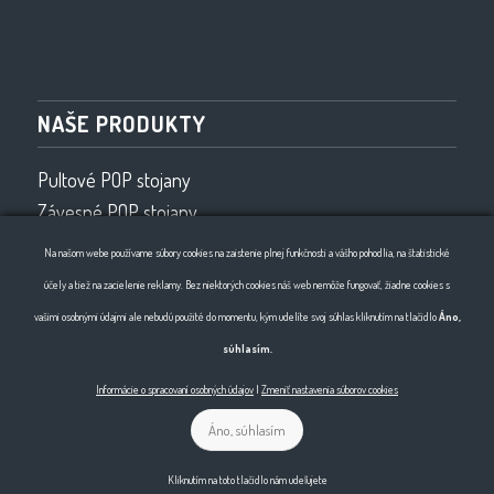
NAŠE PRODUKTY
Pultové POP stojany
Závesné POP stojany
Vybavenie obchodov
Na našom webe používame súbory cookies na zaistenie plnej funkčnosti a vášho pohodlia, na štatistické
Drôtený program
účely a tiež na zacielenie reklamy. Bez niektorých cookies náš web nemôže fungovať, žiadne cookies s
Ohýbanie drôtu 2D, 3D
vašimi osobnými údajmi ale nebudú použité do momentu, kým udelíte svoj súhlas kliknutím na tlačidlo
Áno,
súhlasím.
Informácie o spracovaní osobných údajov
|
Zmeniť nastavenia súborov cookies
Áno, súhlasím
© Copyright - Horma
Kliknutím na toto tlačidlo nám udeľujete