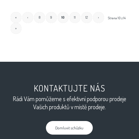
«
‹
8
9
10
11
12
›
Strana 10 z 14
»
KONTAKTUJTE NÁS
Rádi Vám pomůžeme s efektivní podporou prodeje
Vašich produktů v místě prodeje.
Domluvit schůzku