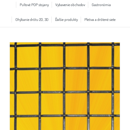
Pultové POP stojany
Vybavenie obchodov
Gastronómia
Ohýbanie drôtu 2D, 3D
Ďalšie produkty
Pletiva a drôtené siete