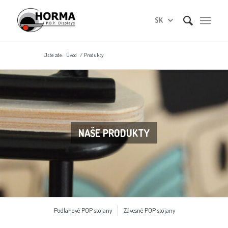
SK
Jste zde:
Úvod
/
Produkty
NAŠE PRODUKTY
Podlahové POP stojany
Závesné POP stojany