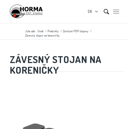
SK
Jste zde:
Úvod
/
Produkty
/
Závěsné POP stojany
/
Závesný stojan na koreničky
ZÁVESNÝ STOJAN NA
KORENIČKY