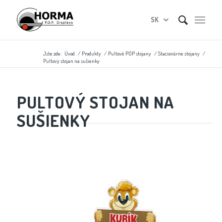
SK
Jste zde:
Úvod
/
Produkty
/
Pultové POP stojany
/
Stacionárne stojany
/
Pultový stojan na sušienky
PULTOVÝ STOJAN NA
SUŠIENKY