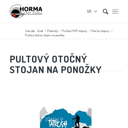
SK
Jste zde:
Úvod
/
Produkty
/
Pultové POP stojany
/
Otočné stojany
/
Pultový otočný stojan na ponožky
PULTOVÝ OTOČNÝ
STOJAN NA PONOŽKY