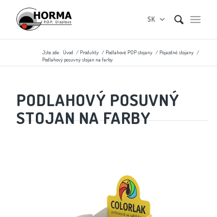
SK
Jste zde:
Úvod
/
Produkty
/
Podlahové POP stojany
/
Pojazdné stojany
/
Podlahový posuvný stojan na farby
PODLAHOVÝ POSUVNÝ
STOJAN NA FARBY