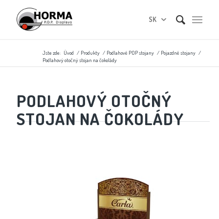
SK
Jste zde:
Úvod
/
Produkty
/
Podlahové POP stojany
/
Pojazdné stojany
/
Podlahový otočný stojan na čokolády
PODLAHOVÝ OTOČNÝ
STOJAN NA ČOKOLÁDY