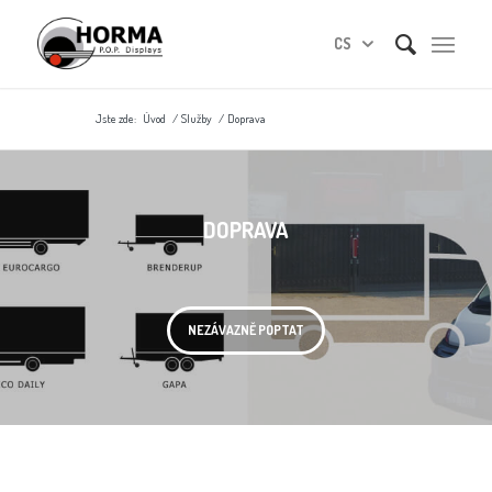
CS
Jste zde:
Úvod
/
Služby
/
Doprava
DOPRAVA
NEZÁVAZNĚ POPTAT